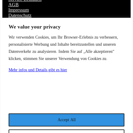
AGB
Impressum
Datenschutz
Quick Links
We value your privacy
Buchung
Wir verwenden Cookies, um Ihr Browser-Erlebnis zu verbessern,
Gutscheine
personalisierte Werbung und Inhalte bereitzustellen und unseren
Hotel & Zimmer
Kontakt
Datenverkehr zu analysieren. Indem Sie auf „Alle akzeptieren“
Kontakt
klicken, stimmen Sie unserer Verwendung von Cookies zu.
info@schades-wohlfuehlhotel.de
Mehr infos und Details gibt es hier
+49 9287 3922
Vielitz Nr. 7a, 95100 Selb,
Deutschland
Schades Wohlfühlhotel
Schade’s Wohlfühlhotel, Ferienhaus &
Accept All
Schmankerl Stubn ist ein familiäres Hotel
& Restaurant in Selb-Vielitz.